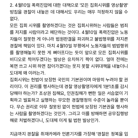
2. 4월10일 폭력진압에 대한 대책으로 '모든 집회시위를 영상촬영'
방침을 경찰이 내놓은 데 대해서도 우리는 매우 걱정하지 않을 수
없다.
모든 집회 시위를 촬영하겠다는 것은 집회시위하는 사람들은 범죄
를 저지를 사람이라고 예단하는 것이다. 4월10일 폭력진압은 노동
자들이 잘못한 게 아니라 법원판결을 파괴하고 불법행위를 저지른
경찰에 책임이 있다. 마치 4월10일 부평에서 노동자들의 범법행위
를 촬영해놓지 못한 게 뼈아프다는 듯이 앞으로 모든 집회시위를
비디오로 찍어두겠다는 발상은 유치하기 짝이 없다. 얼마 전에는
복면 쓰고 시위 하면 잡아가겠다는 웃지 못할 시위대책을 내놓더니
도대체 왜 이러는가.
집회시위는 헌법이 보장한 국민의 기본권이며 마땅히 누려야 할 권
리이다. 이 권리를 행사하는데 경찰 영상촬영자에게 1분1초를 감시
당해야 하는가? 초상권 침해요, 인권침해가 뻔한 일은 서슴없이 기
획하고 발표하고 실행하는 무모한 경찰행정의 수준이 놀라울 뿐이
다. 무슨 권리로 아무 잘못된 없이 헌법에 보장된 기본권을 행사하
는 사람을 촬영하겠다는 것인가. 그리고 이를 방해하면 공무집행방
해로 처벌하겠다니, 도대체 이게 될 법한 발상인가.
지금까지 경찰을 취재카메라 언론기자를 가장해 '경찰은 정복을 입