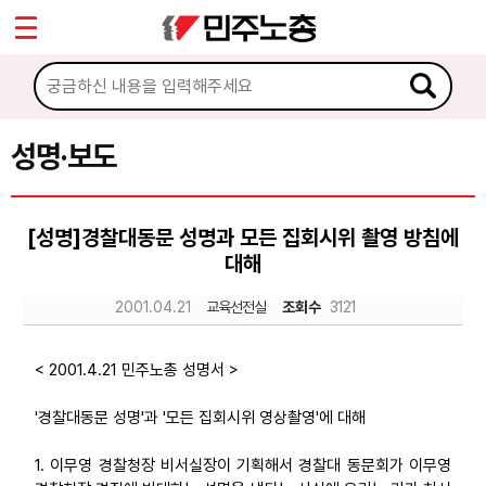
*
Sketchbook5, 스케치북5
마이페이지
소개
<
소식
성명·보도
Sketchbook5, 스케치북5
공지사항
[성명]경찰대동문 성명과 모든 집회시위 촬영 방침에
성명·보도
대해
기타 공고
2001.04.21
교육선전실
조회수
3121
노동상담
< 2001.4.21 민주노총 성명서 >
자료
'경찰대동문 성명'과 '모든 집회시위 영상촬영'에 대해
1. 이무영 경찰청장 비서실장이 기획해서 경찰대 동문회가 이무영
부설기관