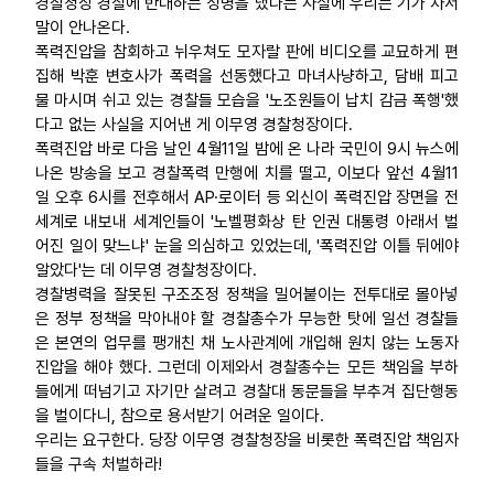
경찰청장 경질에 반대하는 성명을 냈다는 사실에 우리는 기가 차서
말이 안나온다.
업무
폭력진압을 참회하고 뉘우쳐도 모자랄 판에 비디오를 교묘하게 편
집해 박훈 변호사가 폭력을 선동했다고 마녀사냥하고, 담배 피고
물 마시며 쉬고 있는 경찰들 모습을 '노조원들이 납치 감금 폭행'했
다고 없는 사실을 지어낸 게 이무영 경찰청장이다.
폭력진압 바로 다음 날인 4월11일 밤에 온 나라 국민이 9시 뉴스에
나온 방송을 보고 경찰폭력 만행에 치를 떨고, 이보다 앞선 4월11
일 오후 6시를 전후해서 AP·로이터 등 외신이 폭력진압 장면을 전
세계로 내보내 세계인들이 '노벨평화상 탄 인권 대통령 아래서 벌
어진 일이 맞느냐' 눈을 의심하고 있었는데, '폭력진압 이틀 뒤에야
알았다'는 데 이무영 경찰청장이다.
경찰병력을 잘못된 구조조정 정책을 밀어붙이는 전투대로 몰아넣
은 정부 정책을 막아내야 할 경찰총수가 무능한 탓에 일선 경찰들
은 본연의 업무를 팽개친 채 노사관계에 개입해 원치 않는 노동자
진압을 해야 했다. 그런데 이제와서 경찰총수는 모든 책임을 부하
들에게 떠넘기고 자기만 살려고 경찰대 동문들을 부추겨 집단행동
을 벌이다니, 참으로 용서받기 어려운 일이다.
우리는 요구한다. 당장 이무영 경찰청장을 비롯한 폭력진압 책임자
들을 구속 처벌하라!