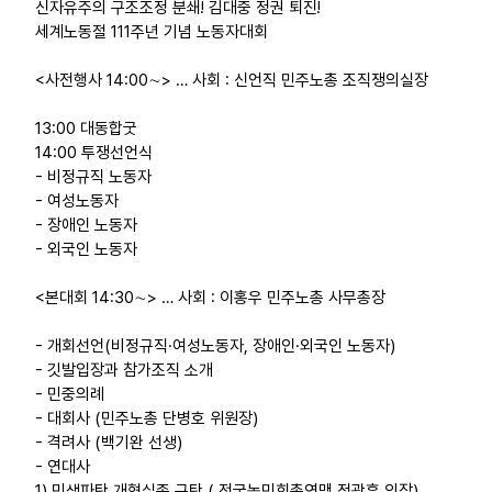
신자유주의 구조조정 분쇄! 김대중 정권 퇴진!
세계노동절 111주년 기념 노동자대회
<사전행사 14:00∼> … 사회 : 신언직 민주노총 조직쟁의실장
13:00 대동합굿
14:00 투쟁선언식
- 비정규직 노동자
- 여성노동자
- 장애인 노동자
- 외국인 노동자
<본대회 14:30∼> … 사회 : 이홍우 민주노총 사무총장
- 개회선언(비정규직·여성노동자, 장애인·외국인 노동자)
- 깃발입장과 참가조직 소개
- 민중의례
- 대회사 (민주노총 단병호 위원장)
- 격려사 (백기완 선생)
- 연대사
1) 민생파탄 개혁실종 규탄 ( 전국농민회총연맹 정광훈 의장)