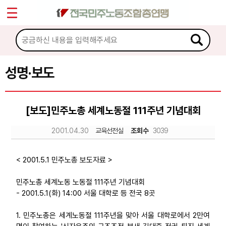
*
Sketchbook5, 스케치북5
마이페이지
소개
<
소식
성명·보도
Sketchbook5, 스케치북5
공지사항
[보도]민주노총 세계노동절 111주년 기념대회
성명·보도
2001.04.30
교육선전실
조회수
3039
기타 공고
노동상담
< 2001.5.1 민주노총 보도자료 >
민주노총 세계노동 노동절 111주년 기념대회
자료
- 2001.5.1(화) 14:00 서울 대학로 등 전국 8곳
1. 민주노총은 세계노동절 111주년을 맞아 서울 대학로에서 2만여
부설기관