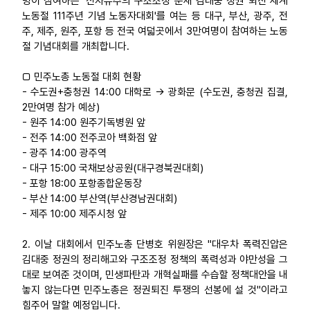
명이 참여하는 '신자유주의 구조조정 분새 김대중 정권 퇴진 세계
노동절 111주년 기념 노동자대회'를 여는 등 대구, 부산, 광주, 전
업무
주, 제주, 원주, 포항 등 전국 여덟곳에서 3만여명이 참여하는 노동
절 기념대회를 개최합니다.
□ 민주노총 노동절 대회 현황
- 수도권+충청권 14:00 대학로 → 광화문 (수도권, 충청권 집결,
2만여명 참가 예상)
- 원주 14:00 원주기독병원 앞
- 전주 14:00 전주코아 백화점 앞
- 광주 14:00 광주역
- 대구 15:00 국채보상공원(대구경북권대회)
- 포항 18:00 포항종합운동장
- 부산 14:00 부산역(부산경남권대회)
- 제주 10:00 제주시청 앞
2. 이날 대회에서 민주노총 단병호 위원장은 "대우차 폭력진압은
김대중 정권의 정리해고와 구조조정 정책의 폭력성과 야만성을 그
대로 보여준 것이며, 민생파탄과 개혁실패를 수습할 정책대안을 내
놓지 않는다면 민주노총은 정권퇴진 투쟁의 선봉에 설 것"이라고
힘주어 말할 예정입니다.