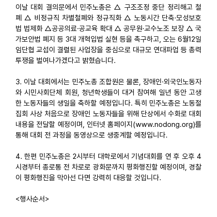
이날 대회 결의문에서 민주노총은 △ 구조조정 중단 정리해고 철
폐 △ 비정규직 차별철폐와 정규직화 △ 노동시간 단축·모성보호
법 법제화 △공공의료·공교육 확대 △ 공무원·교수노조 보장 △ 국
가보안법 폐지 등 3대 개혁입법 실현 등을 촉구하고, 오는 6월12일
임단협 교섭이 결렬된 사업장을 중심으로 대규모 연대파업 등 총력
투쟁을 벌여나가겠다고 밝혔습니다.
3. 이날 대회에서는 민주노총 조합원은 물론, 장애인·외국인노동자
와 시민사회단체 회원, 청년학생들이 대거 참여해 일년 동안 고생
한 노동자들의 생일을 축하할 예정입니다. 특히 민주노총은 노동절
집회 사상 처음으로 장애인 노동자들을 위해 단상에서 수화로 대회
내용을 전달할 예정이며, 인터넷 홈페이지(www.nodong.org)를
통해 대회 전 과정을 동영상으로 생중계할 예정입니다.
4. 한편 민주노총은 2시부터 대학로에서 기념대회를 연 후 오후 4
시경부터 종로통 전 차로로 광화문까지 평화행진할 예정이며, 경찰
이 평화행진을 막아선 다면 강력히 대응할 것입니다.
<행사순서>