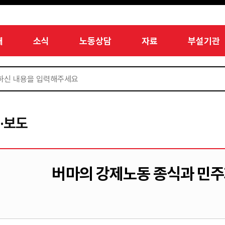
개
소식
노동상담
자료
부설기관
·보도
버마의 강제노동 종식과 민주