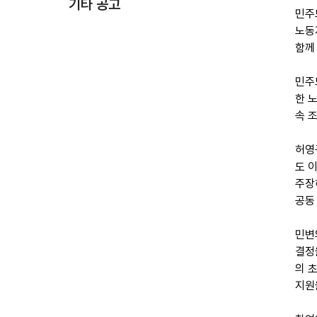
기타 공고
민주
노동
함께
민주
한 
속 
허영
도 
주장
공동
민변
결정
의 
지원