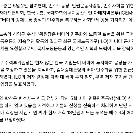
노총은 5월 2일 참여연대, 민주노동당, 인권운동사랑방, 민주사회를 위
자대책협의회, 한국노총, 국제화학에너지광산노련 아태지역본부(ICEM-A
 "버마의 강제노동 종식과 민주화를 촉구하는 사회단체 공동 기자회견"에
노총의 허영구 수석부위원장은 버마의 민주화와 노동권 실현을 위한 국
노동운동의 지속적인 활동의 결과로 최근 국제노동기구(ILO)가 버마 군
조치를 요청함으로써, 국제노동운동과 양심적인 세력의 노력이 더욱 강력
구 수석부위원장은 현재 많은 한국 기업들이 버마에 투자하여 공장을 가동
이를 조장하고 있음을 지적하고, 김대중대통령의 버마 민주화를 위한 언급
하였다. ILO의 제재 결정에 따라 대 버마 투자 철회, 무역 제재 조치
 입장을 발표하였다.
의 박찬운 변호사는 한국 정부가 작년 5월 버마 민족민주동맹(NLD) 
을 하지 않고 있음을 지적하고 이들의 신청을 신속하게 처리하여 난민 지
초대 회장을 지낸 르윈 씨가 현재 매회 18만원이 드는 투석을 매주 3회 
을 요청하였다.