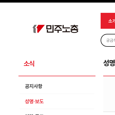
메뉴 건너뛰기
로그인
회원가입
Sketchbook5, 스케치북5
마이페이지
소개
소
<
소식
공지사항
Sketchbook5, 스케치북5
성명·보도
기타 공고
성명
소식
노동상담
자료
공지사항
부설기관
성명·보도
업무