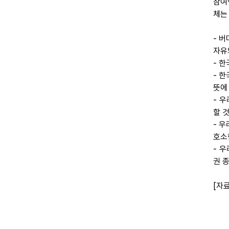
참여
체는
- 
자유
- 
- 
뜻에
- 
할 
- 
호소
- 
권 
[자