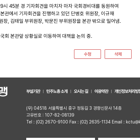
 9시 45분 경 기자회견을 마치자 마자 국회경비대를 동원하여
 본관에서 기자회견을 진행하고 있던 단병호 위원장, 이규재
원장, 김태일 부위원장, 박문진 부위원장을 본관 밖으로 밀어냄.
 국회 본관앞 상황실로 이동하여 대책을 논의 중.
수정
삭제
부설기관
민주노총 소개
오시는 길
이용약관
개인정보처리방
(우) 04518 서울특별시 중구 정동길 3 경향신문사 14층
고유번호 : 107-82-08139
Tel : (02) 2670-9100 Fax : (02) 2635-1134 Email : kctu@