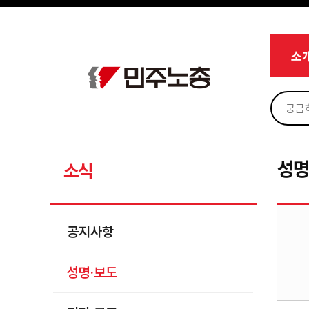
메뉴 건너뛰기
로그인
회원가입
Sketchbook5, 스케치북5
마이페이지
소개
소
<
소식
공지사항
Sketchbook5, 스케치북5
성명·보도
기타 공고
성명
소식
노동상담
자료
공지사항
부설기관
성명·보도
업무