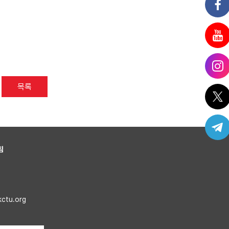
목록
침
kctu.org