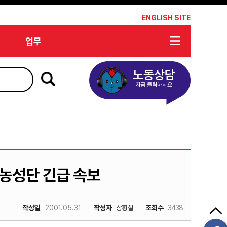
*
ENGLISH SITE
업무
노동상담
지금 클릭하세요
부 농성단 긴급 속보
작성일
2001.05.31
작성자
상황실
조회수
3438