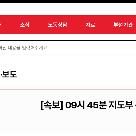
개
소식
노동상담
자료
부설기관
·보도
[속보] 09시 45분 지도