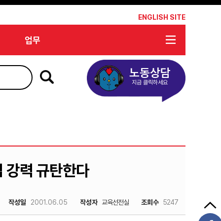
*
ENGLISH SITE
업무
노동상담
지금 클릭하세요
입 강력 규탄한다
작성일
2001.06.05
작성자
교육선전실
조회수
5247