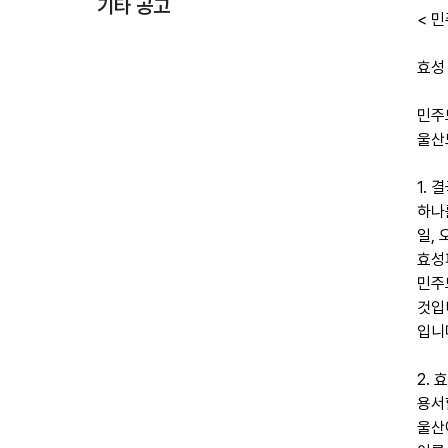
기타 공고
< 민
효성
민주
울산
1.
하나
일,
효성
민주
것입
입니
2.
용서
울산