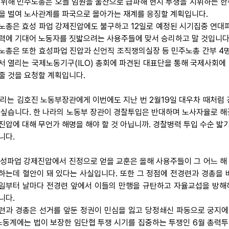
 위해 민주노총은 오늘 임원을 울산으로 급파해 현지 투쟁을 지휘하는 한
을 벌여 노사관계를 파국으로 몰아가는 재계를 응징할 계획입니다.
노총은 효성 파업 강제진압에도 불구하고 12일로 예정된 시기집중 연대파
력에 기대어 노동자를 짓밟으려는 사용주들에 맞서 승리하고 말 것입니다
노총은 또한 효성파업 진압과 신언직 조직쟁의실장 등 민주노총 간부 4명
서 열리는 국제노동기구(ILO) 총회에 파견된 대표단을 통해 국제사회에 
줄 것을 요청할 계획입니다.
 우리는 김호진 노동부장관에게 이번에도 지난 번 2월19일 대우차 때처럼
 싶습니다. 한 나라의 노동부 장관이 경찰투입은 반대하며 노사자율로 해
진압에 대해 무언가 해명을 해야 할 것 아닙니까. 경찰병력 투입 수순 밟
니다.
 효성파업 강제진압에서 진정으로 얻을 교훈은 올해 사용주들이 그 어느 
하는데 혈안이 돼 있다는 사실입니다. 또한 그 정점에 전경련과 경총을 
7일부터 날마다 전경련 앞에서 이들의 만행을 규탄하고 자율교섭을 방
니다.
련과 경총은 선거를 앞둔 정권이 민심을 잃고 당정쇄신 파동으로 궁지에
 노동계에는 법이 보장한 임단협 투쟁 시기를 집중하는 투쟁인 6월 총력