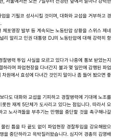
편, 서울에서는 오는 7일부터 전경련 앞에서 날마다 강력한
업을 기필코 성사시킬 것이며, 대화와 교섭을 거부하고 경
.
 체포영장 발부 등 계속되는 노동탄압 상황을 스위스 제네
널리 알리고 인권 대통령 DJ의 노동탄압에 대해 강력히 항
 경찰병력 투입 사실을 모르고 있다가 나중에 통보 받았는지
결하라며 파업현장을 다녀간지 불과 몇 일만에 감행된 파업
기 차원에서 효성에 다녀간 것인지 말이나 좀 들어 봤으면 좋
해 보다도 대화와 교섭을 기피하고 경찰병력에 기대에 노조를
비롯한 재계 5단체가 도사리고 있다는 점입니다. 따라서 오
해하고 노사격돌을 부추기는 만행을 중단할 것을 촉구해나갈
 몰린 틈을 타 끝도 없이 파업현장 경찰투입을 강요해왔으
투쟁을 중단하라고 윽박질러왔습니다. 심지어 경총의 김영배