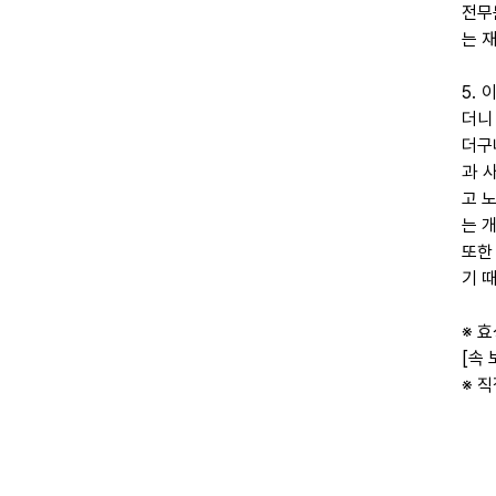
전무
는 
5.
더니
더구
과 
고 
는 
또한
기 
※ 
[속
※ 