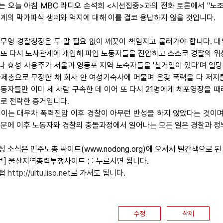
는 오늘 아침 MBC 라디오 손석희 <시선집중>과의 전화 토론에서 "노
재계의 막가파식 생떼와 억지에 대해 이를 결코 용납하지 않을 것입니다.
 이무영 경찰청장은 두 말 필요 없이 깨끗이 책임지고 물러가야 합니다.
 또 다시 노사관계에 개입해 파업 노동자들을 진압하고 스스로 경찰의 위
나 효성 사용주가 서울과 영등포 지역 노숙자들을 '철거일이 있다'며 일
사제총으로 무장한 채 회사 안 여성기숙사에 머물며 온갖 폭력을 다 저지
노동자들만 이미 세 사람 구속한 데 이어 또 다시 21명에게 체포영장을 
개로 전락한 증거입니다.
 이는 대우차 폭력진압 이후 경찰이 아무런 반성을 하지 않았다는 것이며
때문에 이후 노동자와 경찰의 충돌과정에서 일어나는 모든 일은 경찰과 정부
효성 소식은 민주노총 싸이트(www.nodong.org)에 오셔서 빨간색으로 된
 보] 울산지역총력투쟁사이트 를 누르시면 됩니다.
직접
http://ultu.liso.net
로 가셔도 됩니다.
수정
삭제