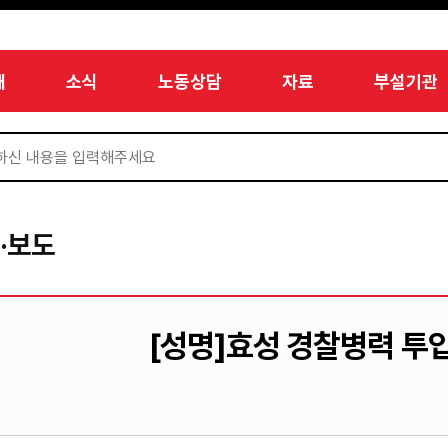
개
소식
노동상담
자료
부설기관
·보도
[성명]효성 경찰병력 투