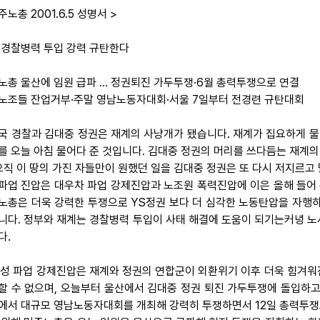
주노총 2001.6.5 성명서 >
 경찰병력 투입 강력 규탄한다
노총 울산에 임원 급파 … 정권퇴진 가두투쟁·6월 총력투쟁으로 연결
노조들 잔업거부·주말 영남노동자대회·서울 7일부터 전경련 규탄대회
 결국 경찰과 김대중 정권은 재계의 사냥개가 됐습니다. 재계가 집요하게
를 오늘 아침 물어다 준 것입니다. 김대중 정권의 머리를 쓰다듬는 재계의
 오직 이 땅의 가진 자들만이 원했던 일을 김대중 정권은 또 다시 저지르고
파업 진압은 대우차 파업 강제진압과 노조원 폭력진압에 이은 올해 들어 
노총은 더욱 강력한 투쟁으로 YS정권 보다 더 심각한 노동탄압을 자행하
니다. 정부와 재계는 경찰병력 투입이 사태 해결에 도움이 되기는커녕 노
다.
 효성 파업 강제진압은 재계와 정권의 연합군이 외환위기 이후 더욱 힘겨
할 수 없으며, 오늘부터 울산에서 김대중 정권 퇴진 가두투쟁에 돌입하
에서 대규모 영남노동자대회를 개최해 강력히 투쟁하면서 12일 총력투쟁