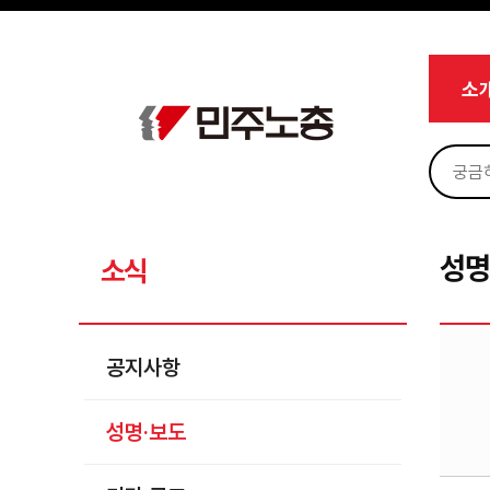
메뉴 건너뛰기
로그인
회원가입
Sketchbook5, 스케치북5
마이페이지
소개
소
<
소식
공지사항
Sketchbook5, 스케치북5
성명·보도
기타 공고
성명
소식
노동상담
자료
공지사항
부설기관
성명·보도
업무