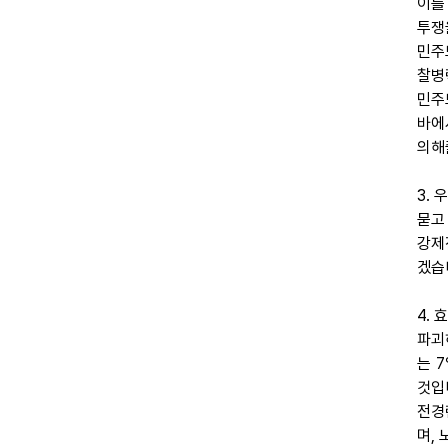
이를
투쟁
민주
찰병
민주
바에
의해
3.
묻고
강제
겠습
4.
파괴
는 
것입
전경
며,