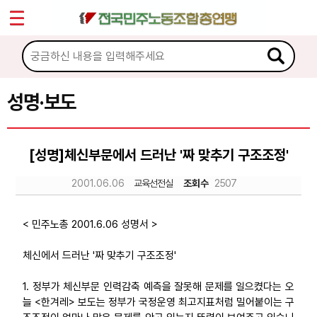
*
Sketchbook5, 스케치북5
마이페이지
소개
<
소식
성명·보도
Sketchbook5, 스케치북5
공지사항
[성명]체신부문에서 드러난 '짜 맞추기 구조조정'
성명·보도
2001.06.06
교육선전실
조회수
2507
기타 공고
노동상담
< 민주노총 2001.6.06 성명서 >
체신에서 드러난 '짜 맞추기 구조조정'
자료
1. 정부가 체신부문 인력감축 예측을 잘못해 문제를 일으켰다는 오
늘 <한겨레> 보도는 정부가 국정운영 최고지표처럼 밀어붙이는 구
부설기관