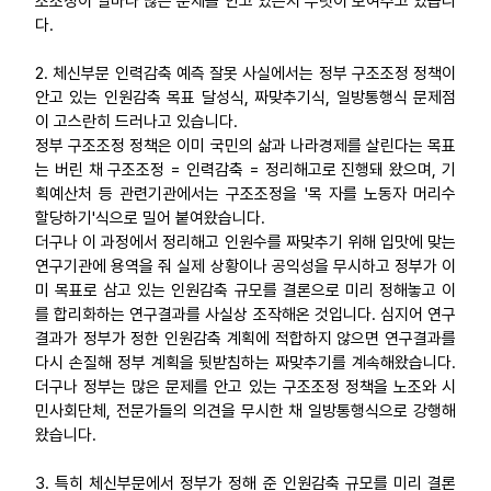
조조정이 얼마나 많은 문제를 안고 있는지 뚜렷이 보여주고 있습니
다.
업무
2. 체신부문 인력감축 예측 잘못 사실에서는 정부 구조조정 정책이
안고 있는 인원감축 목표 달성식, 짜맞추기식, 일방통행식 문제점
이 고스란히 드러나고 있습니다.
정부 구조조정 정책은 이미 국민의 삶과 나라경제를 살린다는 목표
는 버린 채 구조조정 = 인력감축 = 정리해고로 진행돼 왔으며, 기
획예산처 등 관련기관에서는 구조조정을 '목 자를 노동자 머리수
할당하기'식으로 밀어 붙여왔습니다.
더구나 이 과정에서 정리해고 인원수를 짜맞추기 위해 입맛에 맞는
연구기관에 용역을 줘 실제 상황이나 공익성을 무시하고 정부가 이
미 목표로 삼고 있는 인원감축 규모를 결론으로 미리 정해놓고 이
를 합리화하는 연구결과를 사실상 조작해온 것입니다. 심지어 연구
결과가 정부가 정한 인원감축 계획에 적합하지 않으면 연구결과를
다시 손질해 정부 계획을 뒷받침하는 짜맞추기를 계속해왔습니다.
더구나 정부는 많은 문제를 안고 있는 구조조정 정책을 노조와 시
민사회단체, 전문가들의 의견을 무시한 채 일방통행식으로 강행해
왔습니다.
3. 특히 체신부문에서 정부가 정해 준 인원감축 규모를 미리 결론