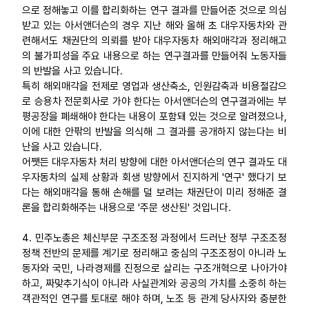
으로 정해놓고 이를 합리화하는 연구 결과를 만들어준 것으로 의심
받고 있는 아서앤더슨의 경우 지난 해와 올해 초 대우자동차와 관
련해서도 채권단의 의뢰를 받아 대우자동차 해외매각과 정리해고
의 불가피성을 주요 내용으로 하는 연구결과를 만들어줘 노동자들
의 반발을 사고 있습니다.
특히 해외매각을 전제로 영업과 생산축소, 인원감축과 비용절감으
로 승용차 전문회사로 가야 한다는 아서앤더슨의 연구결과에는 부
평공장을 폐쇄해야 한다는 내용이 포함돼 있는 것으로 알려졌으나,
이에 대한 안팎의 반발을 의식해 그 결과를 공개하지 않는다는 비
난을 사고 있습니다.
어쨋든 대우자동차 처리 방향에 대한 아서앤더슨의 연구 결과도 대
우자동차의 실제 상황과 회생 방향에서 진지하게 '연구' 했다기 보
다는 해외매각을 통해 손해를 덜 보려는 채권단이 미리 정해준 결
론을 합리화해주는 내용으로 '주문 생산된' 것입니다.
4. 민주노총은 체신부문 구조조정 과정에서 드러난 정부 구조조정
정책 전반의 문제를 계기로 정리해고 중심의 구조조정이 아니라 노
동자와 국민, 나라경제를 진정으로 살리는 구조개혁으로 나아가야
하고, 짜맞추기식이 아니라 사실관계와 공공의 가치를 소중히 하는
객관적인 연구를 토대로 해야 하며, 노조 등 관계 당사자와 충분한