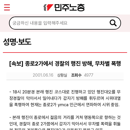
*
Sketchbook5, 스케치북5
마이페이지
소개
<
소식
성명·보도
Sketchbook5, 스케치북5
공지사항
[속보] 종로2가에서 경찰의 행진 방해, 무차별 폭행
성명·보도
2001.06.16
상황실
조회수
4977
기타 공고
노동상담
- 18시 20분경 본래 행진 코스대로 진행하고 있던 행진대오를 무
장경찰이 막아서서 밀어내다가 갑자기 방패를 휘두르며 시위대열
을 폭행하여 현재는 종로2가 ymca 인근에서 연좌하여 시위 중임.
자료
- 본래 행진이 종로에서 젊음의 거리를 거쳐 명동쪽으로 향하는 것
인데, 경찰이 종로 2가쯤에서 갑자기 막아서서 무차별 폭력을 휘둘
부설기관