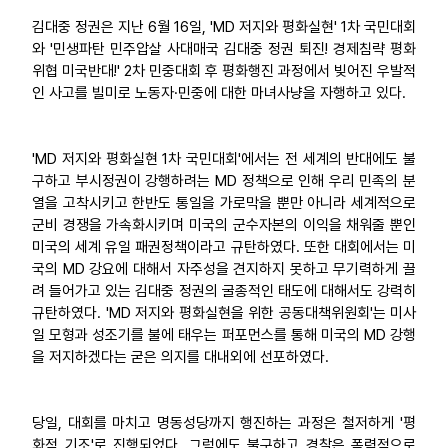
김대중 정권은 지난 6월 16일, 'MD 저지와 평화실현' 1차 국민대회
업무
와 '민생파탄 민주압살 사대매국 김대중 정권 퇴진! 경제침략 평화
위협 미국반대!' 2차 민중대회 후 평화행진 과정에서 빚어진 우발적
인 사고를 빌미로 노동자·민중에 대한 마녀사냥을 자행하고 있다.
'MD 저지와 평화실현 1차 국민대회'에서는 전 세계의 반대에도 불
구하고 부시정권이 강행하려는 MD 정책으로 인해 우리 민족의 분
열을 고착시키고 한반도 통일을 가로막을 뿐만 아니라 세계적으로
군비 경쟁을 가속화시키며 미국의 군수자본의 이익을 채워줄 뿐인
미국의 세계 유일 패권정책이라고 규탄하였다. 또한 대회에서는 미
국의 MD 강요에 대해서 자주성을 견지하지 못하고 무기력하게 끌
려 들어가고 있는 김대중 정권의 굴종적인 태도에 대해서도 강력히
규탄하였다. 'MD 저지와 평화실현을 위한 공동대책위원회'는 미사
일 모형과 성조기를 불에 태우는 퍼포먼스를 통해 미국의 MD 강행
을 저지하겠다는 굳은 의지를 대내외에 선포하였다.
당일, 대회를 마치고 명동성당까지 행진하는 과정은 철저하게 '평
화적 기조'로 진행되었다. 그럼에도 불구하고 경찰은 폭력적으로