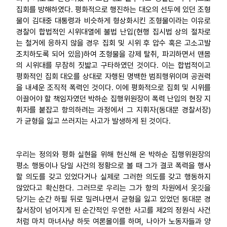
집회를 방해하였다. 평화적으로 행진하는 대오의 선두에 있던 조형
물이 김대중 대통령과 비슷하게 형상화시킨 조형물이라는 이유로
경찰이 합법적인 시위대열에 불법 난입(현행 집시법 상의 절차로
는 철거에 응하지 않을 경우 집회 및 시위 후 압수 혹은 고소고발
조치하도록 되어 있음)하여 조형물을 강제 탈취, 파괴하면서 맨몸
의 시위대를 무참히 짓밟고 구타하였던 것이다. 이는 합법적이고
평화적인 집회 대오를 상대로 자행된 명백한 범죄행위이며 공권력
을 내세운 조직적 폭력인 것이다. 이에 평화적으로 집회 및 시위를
이끌어야 할 책임자였던 박하순 집행위원장이 폭력 난입의 현장 지
휘자를 붙잡고 항의하려는 과정에서 그 지휘자(동대문 경찰서장)
가 균형을 잃고 쓰러지는 사고가 발생하게 된 것이다.
우리는 정의와 평화 실현을 위해 헌신해 온 박하순 집행위원장의
평소 행동이나 당일 사건의 정황으로 볼 때 그가 결코 폭력을 행사
할 의도를 갖고 있었다거나 실제로 그러한 의도를 갖고 행동하지
않았다고 확신한다. 그러므로 우리는 그가 항의 차원에서 옷깃을
당기는 순간 하필 뒤로 밀려나면서 균형을 잃고 있었던 동대문 경
찰서장이 넘어지게 된 순간적인 우연한 사고를 제2의 정원식 사건
처럼 마치 마녀사냥 하듯 여론몰이를 하며, 나아가 노동자들과 양