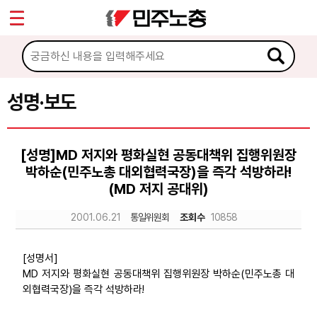
*
Sketchbook5, 스케치북5
마이페이지
소개
<
소식
성명·보도
Sketchbook5, 스케치북5
공지사항
[성명]MD 저지와 평화실현 공동대책위 집행위원장
성명·보도
박하순(민주노총 대외협력국장)을 즉각 석방하라!
기타 공고
(MD 저지 공대위)
2001.06.21
통일위원회
조회수
10858
노동상담
[성명서]
자료
MD 저지와 평화실현 공동대책위 집행위원장 박하순(민주노총 대
외협력국장)을 즉각 석방하라!
부설기관