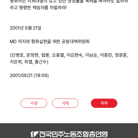
평화적인 시위대열이 갖고 있던 상징물을 폭력을 써서라도 탈취하
라고 명령한 책임자를 처벌하라!
2001년 6월 21일
MD 저지와 평화실현을 위한 공동대책위원회
(단병호, 문정현, 법륜, 오종렬, 이김현숙, 이남순, 이종린, 정광훈,
지은희, 최열, 홍근수)
2001/06/21 (18:09)
수정
삭제
목록