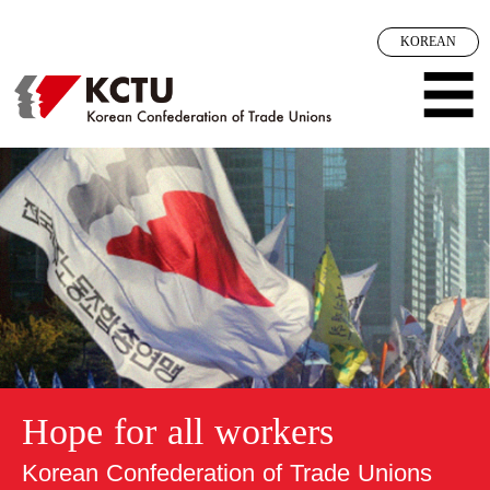
메뉴 건너뛰기
KOREAN
☰
Hope for all workers
Korean Confederation of Trade Unions