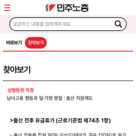
*
Sketchbook5, 스케치북5
마이페이지
소개
<
소식
바로보기
찾아보기
Sketchbook5, 스케치북5
노동상담
찾아보기
게시판 상담
권리찾기수첩 검색
성평등한 직장
바로보기
남녀고용 평등과 일·가정 양립 : 출산 지원제도
찾아보기
노동조합 가입 안내
>출산 전후 유급휴가 (근로기준법 제74조 1항)
전국 노동상담소 안내
• 출산 전후를 합쳐 90일 이상(다태아의 경우 120일)을 휴가