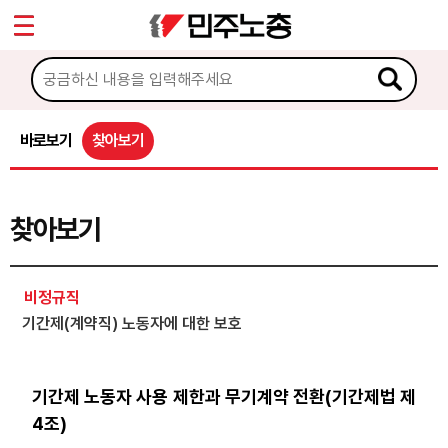
*
Sketchbook5, 스케치북5
마이페이지
소개
<
소식
바로보기
찾아보기
Sketchbook5, 스케치북5
노동상담
찾아보기
게시판 상담
권리찾기수첩 검색
비정규직
바로보기
기간제(계약직) 노동자에 대한 보호
찾아보기
노동조합 가입 안내
기간제 노동자 사용 제한과 무기계약 전환(기간제법 제
4조)
전국 노동상담소 안내