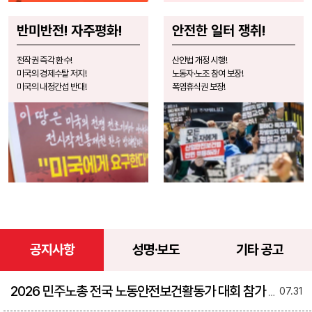
반미반전! 자주평화!
안전한 일터 쟁취!
전작권 즉각 환수!
산안법 개정 시행!
미국의 경제수탈 저지!
노동자·노조 참여 보장!
미국의 내정간섭 반대!
폭염휴식권 보장!
공지사항
성명·보도
기타 공고
2026 민주노총 전국 노동안전보건활동가 대회 참가 안내
07.31