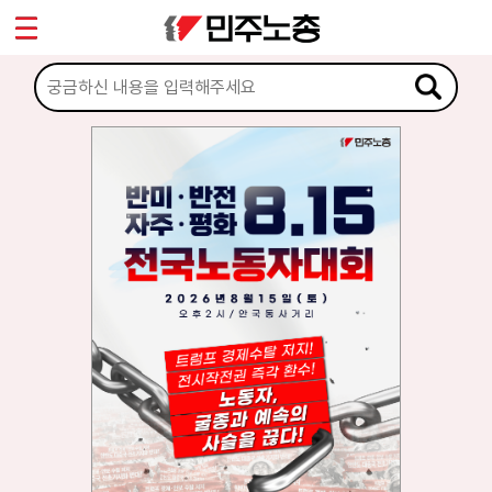
*
마이페이지
소개
<
소식
노동상담
자료
부설기관
업무