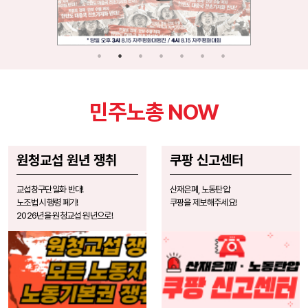
민주노총 NOW
원청교섭 원년 쟁취
쿠팡 신고센터
교섭창구단일화 반대!
산재은폐, 노동탄압
노조법 시행령 폐기!
쿠팡을 제보해주세요!
2026년을 원청교섭 원년으로!