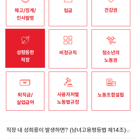
건강권
자료
해고/징계/
임금
인사발령
부설기관
업무
성평등한
비정규직
청소년의
직장
노동권
사용자처벌
퇴직금/
노동조합설립
노동법규정
실업급여
직장 내 성희롱이 발생하면? (남녀고용평등법 제14조)