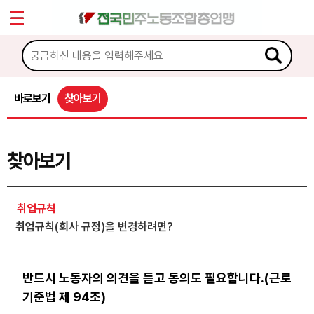
*
Sketchbook5, 스케치북5
마이페이지
소개
<
소식
바로보기
찾아보기
Sketchbook5, 스케치북5
노동상담
찾아보기
게시판 상담
권리찾기수첩 검색
취업규칙
바로보기
취업규칙(회사 규정)을 변경하려면?
찾아보기
노동조합 가입 안내
반드시 노동자의 의견을 듣고 동의도 필요합니다.(근로
기준법 제 94조)
전국 노동상담소 안내