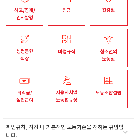
건강권
자료
해고/징계/
임금
인사발령
부설기관
업무
성평등한
비정규직
청소년의
직장
노동권
사용자처벌
퇴직금/
노동조합설립
노동법규정
실업급여
취업규칙, 직장 내 기본적인 노동기준을 정하는 규범입
니다.