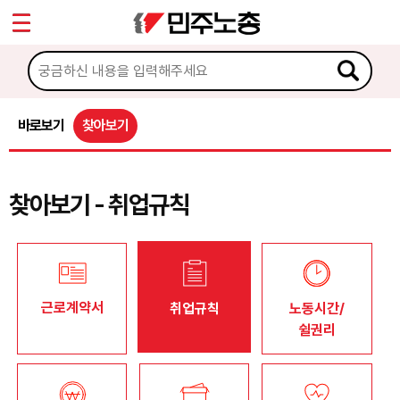
*
Sketchbook5, 스케치북5
마이페이지
소개
<
소식
바로보기
찾아보기
Sketchbook5, 스케치북5
노동상담
찾아보기 - 취업규칙
게시판 상담
권리찾기수첩 검색
바로보기
근로계약서
취업규칙
노동시간/
찾아보기
쉴권리
노동조합 가입 안내
전국 노동상담소 안내